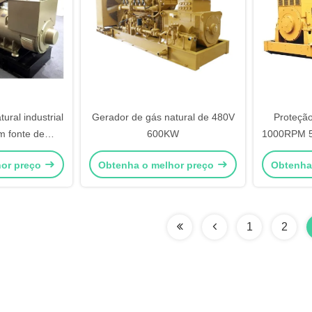
ural industrial
Gerador de gás natural de 480V
Proteção
m fonte de
600KW
1000RPM 5
eserva de 380
hor preço
Obtenha o melhor preço
Obtenha
1
2