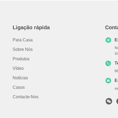
Ligação rápida
Cont
Para Casa
E
N
Sobre Nós
X
Produtos
T
Vídeo
8
Notícias
E
Casos
s
Contacte-Nos