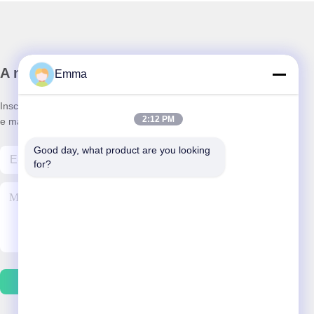
A nossa newsletter
Emma
Inscreva-se no nosso boletim informativo para obter descontos
2:12 PM
e mais.
Good day, what product are you looking 
for?
Contacte-Nos