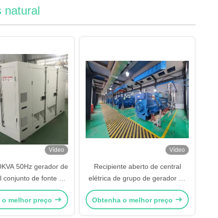
 natural
Vídeo
Vídeo
KVA 50Hz gerador de
Recipiente aberto de central
l conjunto de fonte de
elétrica de grupo de gerador do
ia CHP com calor
biogás do gás natural de
 o melhor preço
Obtenha o melhor preço
1000KW 1MW