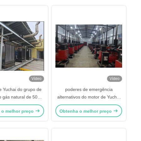
Vídeo
Vídeo
e Yuchai do grupo de
poderes de emergência
o gás natural de 50hz
alternativos do motor de Yuchai
hz 300KW pôs
do grupo de gerador do gás
 o melhor preço
Obtenha o melhor preço
natural de 50hz 60hz 250KW