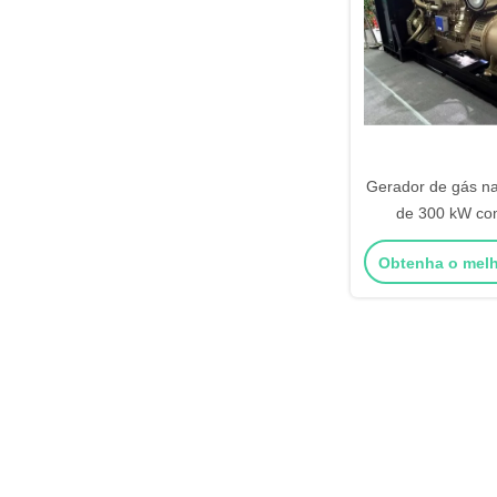
Gerador de gás nat
de 300 kW co
alimentação de r
Obtenha o mel
KVA