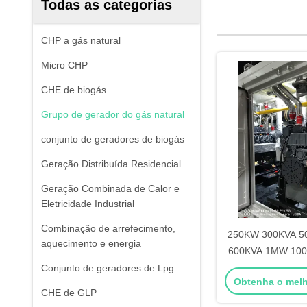
Todas as categorias
CHP a gás natural
Micro CHP
CHE de biogás
Grupo de gerador do gás natural
conjunto de geradores de biogás
Geração Distribuída Residencial
Geração Combinada de Calor e
Eletricidade Industrial
Combinação de arrefecimento,
250KW 300KVA 5
aquecimento e energia
600KVA 1MW 100
Deutz de Gás Na
Conjunto de geradores de Lpg
Obtenha o mel
Conjunto para Con
CHE de GLP
de chuva ao 