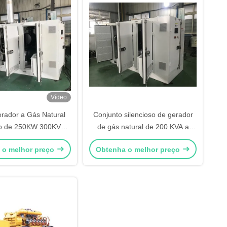
Vídeo
rador a Gás Natural
Conjunto silencioso de gerador
so de 250KW 300KVA
de gás natural de 200 KVA a
urbo para Backup
1800 RPM
 o melhor preço
Obtenha o melhor preço