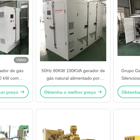
Vídeo
ador de gás
50Hz 80KW 100KVA gerador de
Grupo Ge
20 kW com
gás natural alimentado por
Silencio
adequado para
Cummins motor de gás
com T
hor preço
Obtenha o melhor preço
Obtenha
 contínuo
convertido