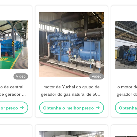
Vídeo
Vídeo
o de central
motor de Yuchai do grupo de
o motor d
 de gerador do
gerador do gás natural de 50hz
gerador d
natural de
60hz 400KW 24 horas de
60
hor preço
Obtenha o melhor preço
Obtenha
1.5MW
corredor contínuo