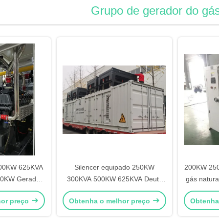
Grupo de gerador do gás
00KW 625KVA
Silencer equipado 250KW
200KW 250
0KW Gerador
300KVA 500KW 625KVA Deutz
gás natura
tural LNG CNG
Gás Natural GNL gerador de
energ
hor preço
Obtenha o melhor preço
Obtenha
tainer à prova
GNC conjunto para campos de
ar livre
gás e petróleo ao ar livre