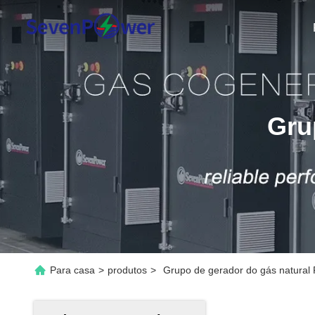
Gru
Para casa
>
produtos
>
Grupo de gerador do gás natural 