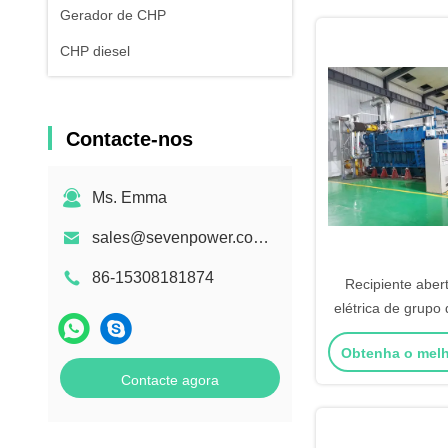
Gerador de CHP
CHP diesel
Contacte-nos
Ms. Emma
sales@sevenpower.com.cn
86-15308181874
Recipiente abert
elétrica de grupo
biogás do gás 
Obtenha o mel
1500KW 
Contacte agora