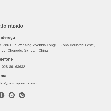
ato rápido
ndereço
o. 280 Rua WanXing, Avenida Longhu, Zona Industrial Leste,
indu, Chengdu, Sichuan, China
elefone
6-028-89163632
-mail
ales@sevenpower.com.cn