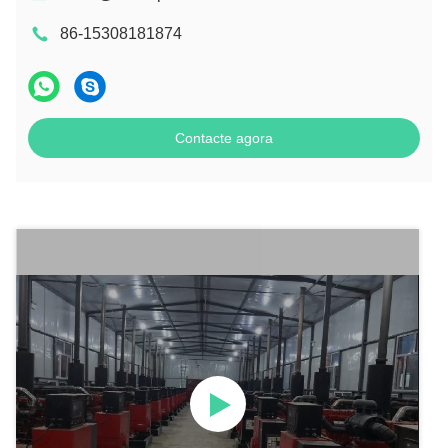
86-15308181874
Contacte agora