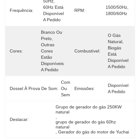
50Hz, 
60Hz Está 
1500/50Hz, 
Frequência:
RPM:
Disponível 
1800/60Hz
A Pedido
Branco Ou 
O Gás 
Preto, 
Natural, 
Outras 
Biogás 
Cores:
Cores 
Combustível:
Está 
Estão 
Disponível 
Disponíveis 
A Pedido
A Pedido
Com 
Disponível 
Dossel À Prova De Som:
Ou 
Emissões:
A Pedido
Sem
Grupo de gerador do gás 250KW 
natural
, 
Destacar:
grupo de gerador do gás 60hz 
natural
, 
Gerador do gás do motor de Yuchai