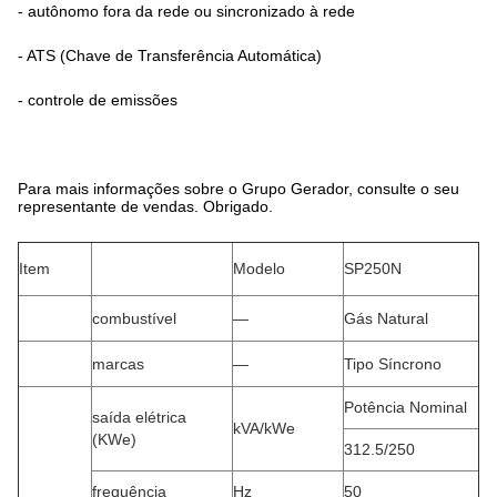
- autônomo fora da rede ou sincronizado à rede
- ATS (Chave de Transferência Automática)
- controle de emissões
Para mais informações sobre o Grupo Gerador, consulte o seu
representante de vendas. Obrigado.
Item
Modelo
SP250N
combustível
—
Gás Natural
marcas
—
Tipo Síncrono
Potência Nominal
saída elétrica
kVA/kWe
(KWe)
312.5/250
frequência
Hz
50