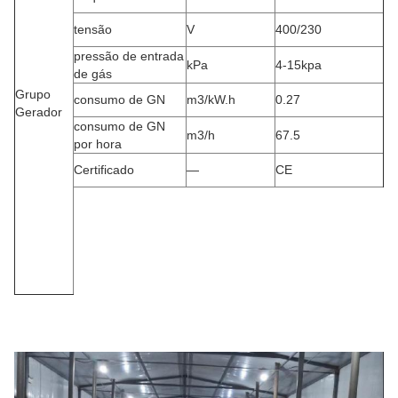
tensão
V
400/230
pressão de entrada
kPa
4-15kpa
de gás
Grupo
consumo de GN
m3/kW.h
0.27
Gerador
consumo de GN
m3/h
67.5
por hora
Certificado
—
CE