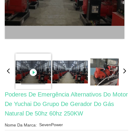
Poderes De Emergência Alternativos Do Motor
De Yuchai Do Grupo De Gerador Do Gás
Natural De 50hz 60hz 250KW
SevenPower
Nome Da Marca: