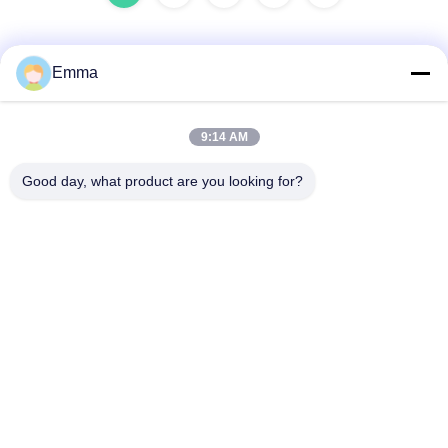
Emma
Contato rápido
9:14 AM
Endereço
Good day, what product are you looking for?
No. 280 Rua WanXing, Avenida Longhu, Zona Industrial
Leste, Xindu, Chengdu, Sichuan, China
Telefone
86-028-89163632
E-mail
sales@sevenpower.com.cn