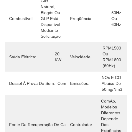
Gás 
Natural, 
Biogás Ou 
50Hz 
Combustível:
GLP Está 
Freqüência:
Ou 
Disponível 
60Hz
Mediante 
Solicitação
RPM1500 
20 
Ou 
Saída Elétrica:
Velocidade:
KW
RPM1800 
(60Hz)
NOx E CO 
Dossel À Prova De Som:
Com
Emissões:
Abaixo De 
50mg/Nm3
ComAp, 
Distribuidor 
Modelos 
Do Motor E 
Diferentes 
Da 
Depende 
Fonte Da Recuperação De Calor:
Controlador:
Exaustão E 
Das 
De 
Exigências 