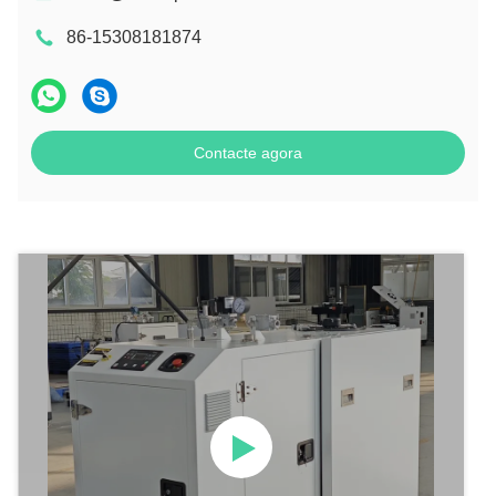
86-15308181874
Contacte agora