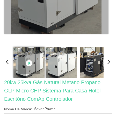
20kw 25kva Gás Natural Metano Propano
GLP Micro CHP Sistema Para Casa Hotel
Escritório ComAp Controlador
SevenPower
Nome Da Marca: