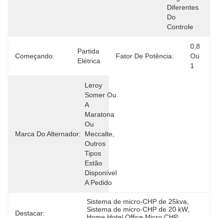
Exaustão 
Diferentes 
Do Motor
Do 
Controle
0,8 
Partida 
Começando:
Fator De Potência:
Ou 
Elétrica
1
Leroy 
Somer Ou 
A 
Maratona 
Ou 
Marca Do Alternador:
Meccalte, 
Outros 
Tipos 
Estão 
Disponível 
A Pedido
Sistema de micro-CHP de 25kva
, 
Sistema de micro-CHP de 20 kW
, 
Destacar:
Home Hotel Office Micro CHP 