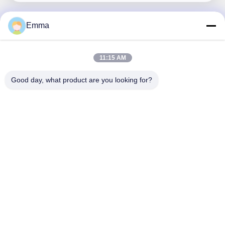
Emma
Contato rápido
11:15 AM
Endereço
Good day, what product are you looking for?
No. 280 Rua WanXing, Avenida Longhu, Zona Industrial
Leste, Xindu, Chengdu, Sichuan, China
Telefone
86-028-89163632
E-mail
sales@sevenpower.com.cn
Política de Privacidade
|
Mapa do Site
| China bom Qualidade