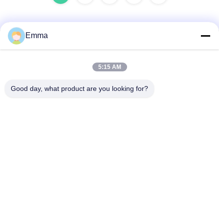
Emma
Contato rápido
5:15 AM
Endereço
Good day, what product are you looking for?
No. 280 Rua WanXing, Avenida Longhu, Zona Industrial
Leste, Xindu, Chengdu, Sichuan, China
Telefone
86-028-89163632
E-mail
sales@sevenpower.com.cn