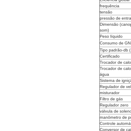
frequência
tensão
pressão de entr
Dimensão (canop
som)
Peso líquido
Consumo de GN
Tipo padrão-db 
Certificado
Trocador de cal
Trocador de cal
água
Sistema de igniç
Regulador de ve
misturador
Filtro de gás
Regulador zero
válvula de solen
manômetro de p
Controle automá
Conversor de ca