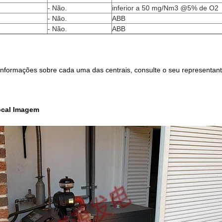
- Não.
inferior a 50 mg/Nm3 @5% de O2
- Não.
ABB
- Não.
ABB
informações sobre cada uma das centrais, consulte o seu representan
ocal Imagem