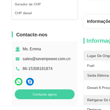
Gerador de CHP
CHP diesel
Informaçõ
Contacte-nos
Informa
Ms. Emma
Lugar De Orig
sales@sevenpower.com.cn
Fuel:
86-15308181874
Saída Elétrica:
Dossel À Prov
Contacte agora
Refrigerar Do 
Destacar: