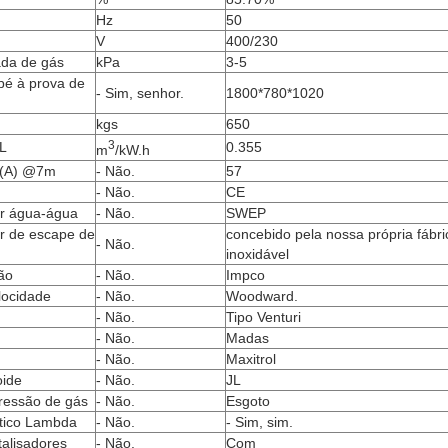
Hz
50
V
400/230
ada de gás
kPa
3-5
é à prova de
- Sim, senhor.
1800*780*1020
kgs
650
3
L
0.355
m
/kW.h
((A) @7m
- Não.
57
- Não.
CE
or água-água
- Não.
SWEP
or de escape de
concebido pela nossa própria fábri
- Não.
inoxidável
ão
- Não.
Impco
locidade
- Não.
Woodward.
- Não.
Tipo Venturi
- Não.
Madas
- Não.
Maxitrol
oide
- Não.
JL
ressão de gás
- Não.
Esgoto
tico Lambda
- Não.
- Sim, sim.
talisadores
- Não.
Com