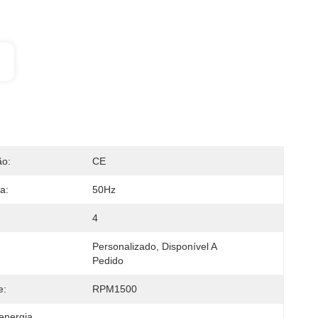
ão:
CE
a:
50Hz
4
Personalizado, Disponível A 
:
Pedido
e:
RPM1500
energia