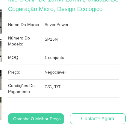
Cogeração Micro, Design Ecológico
Nome Da Marca:
SevenPower
Número Do
SP15N
Modelo:
MOQ:
1 conjunto
Preço:
Negociável
Condições De
C/C, T/T
Pagamento:
Contacte Agora
Obtenha O Melhor Preço