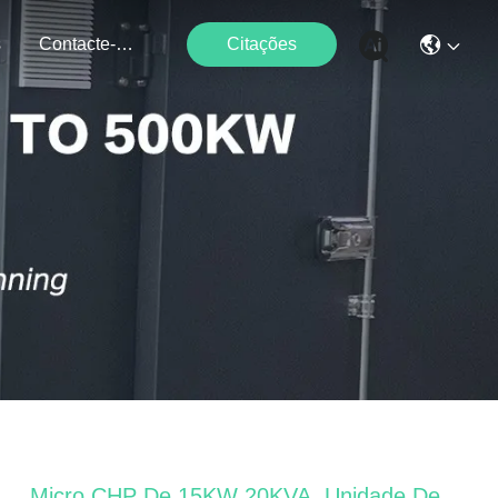
s
Contacte-Nos
Citações
Micro CHP De 15KW 20KVA, Unidade De