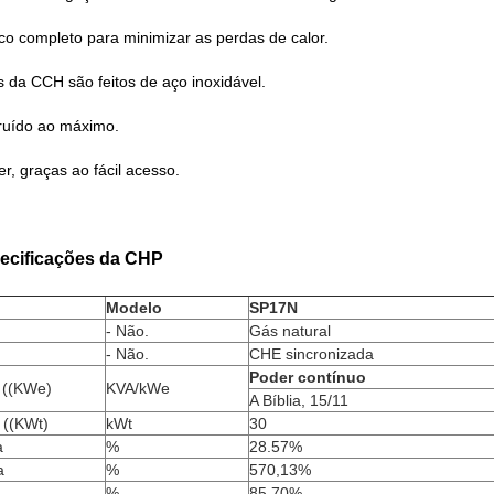
co completo para minimizar as perdas de calor.
s da CCH são feitos de aço inoxidável.
 ruído ao máximo.
r, graças ao fácil acesso.
pecificações da CHP
Modelo
SP17N
- Não.
Gás natural
- Não.
CHE sincronizada
Poder contínuo
a ((KWe)
KVA/kWe
A Bíblia, 15/11
 ((KWt)
kWt
30
a
%
28.57%
a
%
570,13%
%
85.70%