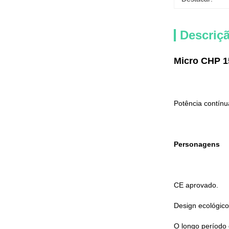
Descriç
Micro CHP 1
Potência contín
Personagens
CE aprovado.
Design ecológico
O longo período 