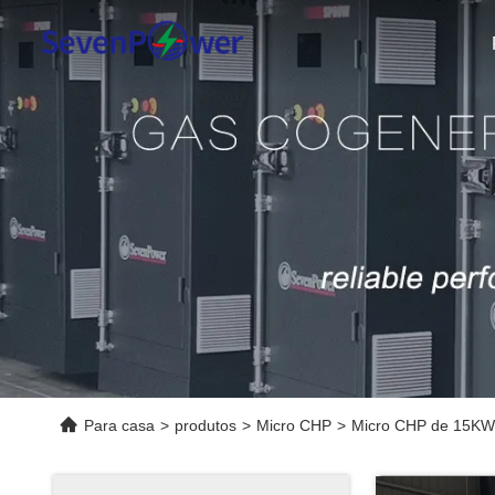
Para casa
>
produtos
>
Micro CHP
>
Micro CHP de 15KW 