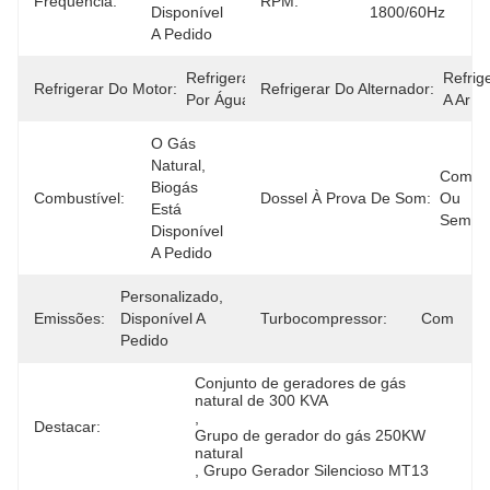
Frequência:
RPM:
Disponível 
1800/60Hz
A Pedido
Refrigeração 
Refrig
Refrigerar Do Motor:
Refrigerar Do Alternador:
Por Água
A Ar
O Gás 
Natural, 
Com 
Biogás 
Combustível:
Dossel À Prova De Som:
Ou 
Está 
Sem
Disponível 
A Pedido
Personalizado, 
Emissões:
Disponível A 
Turbocompressor:
Com
Pedido
Conjunto de geradores de gás 
natural de 300 KVA
, 
Destacar:
Grupo de gerador do gás 250KW 
natural
, 
Grupo Gerador Silencioso MT13