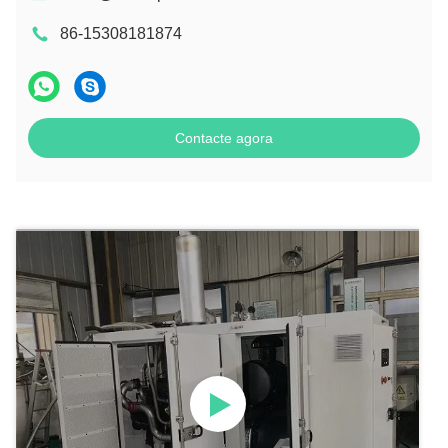
86-15308181874
Contacte agora