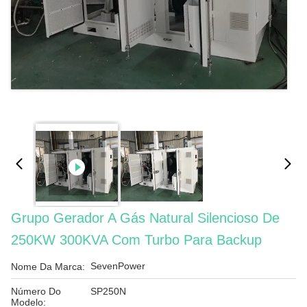
Grupo Gerador A Gás Natural Silencioso De
250KW 300KVA Com Turbo Para Backup
SevenPower
Nome Da Marca:
Número Do
SP250N
Modelo: