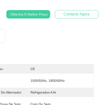
Contacte Agora
Obtenha O Melhor Preço
ão:
CE
1500/50Hz, 1800/60Hz
 Do Alternador:
Refrigerados A Ar
Prova De Som:
Com Ou Sem