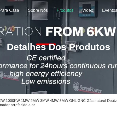
Para Casa
Sobre Nós
Produtos
Vídeo
Evento
Detalhes Dos Produtos
KW 1000KW 1MW 2MW 3MW 4MW 5MW GNL GNC Gás natural Deutz Gera
rnador arrefecido a ar