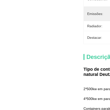
Emissões:
Radiador:
Destacar:
Descriç
Tipo de co
natural Deut
2*500kw em para
4*500kw em para
Containers para