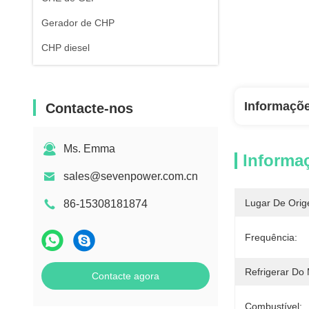
Gerador de CHP
CHP diesel
Informaçõ
Contacte-nos
Ms. Emma
Informa
sales@sevenpower.com.cn
Lugar De Orig
86-15308181874
Frequência:
Refrigerar Do 
Contacte agora
Combustível: