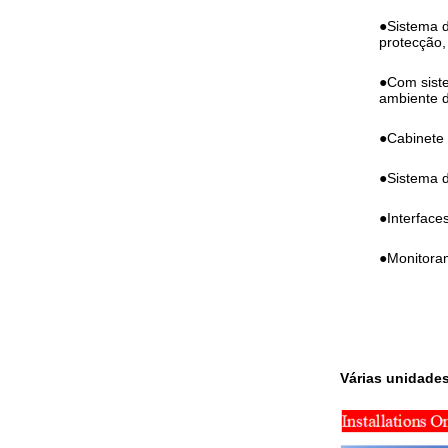
●Sistema d
protecção,
●Com siste
ambiente 
●Cabinete 
●Sistema d
●Interface
●Monitoram
Várias unidade