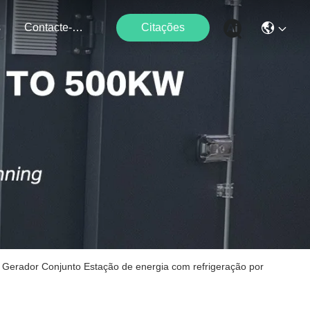
s
Contacte-Nos
Citações
dor Conjunto Estação de energia com refrigeração por