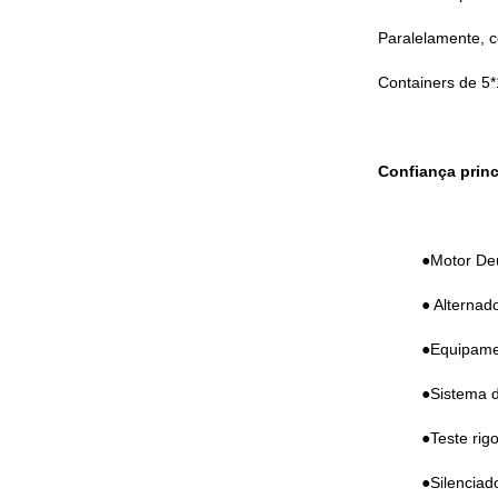
Paralelamente, 
Containers de 5
Confiança princ
●Motor Deu
● Alternad
●Equipamen
●Sistema d
●Teste rig
●Silenciad