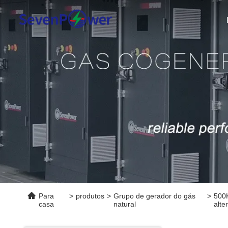
Para
>
produtos
>
Grupo de gerador do gás
>
500
casa
natural
alte