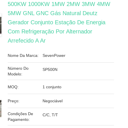
500KW 1000KW 1MW 2MW 3MW 4MW
5MW GNL GNC Gás Natural Deutz
Gerador Conjunto Estação De Energia
Com Refrigeração Por Alternador
Arrefecido A Ar
Nome Da Marca:
SevenPower
Número Do
SP500N
Modelo:
MOQ:
1 conjunto
Preço:
Negociável
Condições De
C/C, T/T
Pagamento: