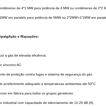
contêineres de 4*1 MW para potência de 4 MW ou contêineres de 2*2 
*1MW em paralelo para potência de 5MW ou 2*2MW+1*1MW em parale
ipal
g
Ação e
f
Equações:
tz a gás de elevada eficiência.
or síncrono AC.
to de proteção contra fugas e sistema de segurança do gás.
e arrefecimento adequado a temperaturas ambientais até 50°C.
oroso em fábrica para todos os grupos geradores.
or industrial com capacidade de silenciamento de 12-20 dB (A).