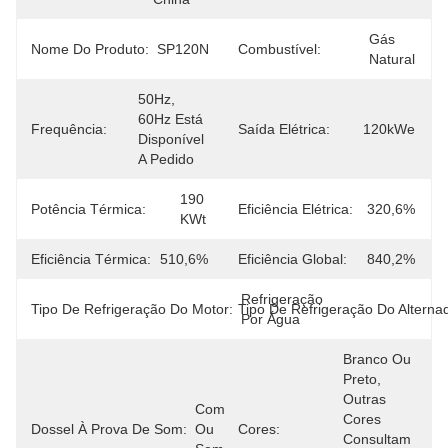
Gás 
Nome Do Produto:
SP120N
Combustível:
Natural
50Hz, 
60Hz Está 
Frequência:
Saída Elétrica:
120kWe
Disponível 
A Pedido
190 
Potência Térmica:
Eficiência Elétrica:
320,6%
KWt
Eficiência Térmica:
510,6%
Eficiência Global:
840,2%
Refrigeração 
Tipo De Refrigeração Do Motor:
Tipo De Refrigeração Do Alterna
Por Água
Branco Ou 
Preto, 
Outras 
Com 
Cores 
Dossel À Prova De Som:
Ou 
Cores:
Consultam 