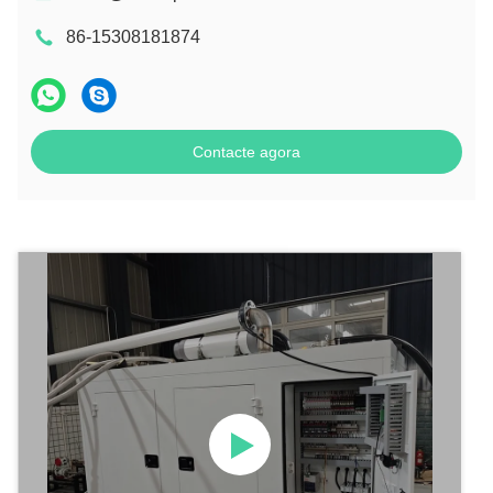
86-15308181874
Contacte agora