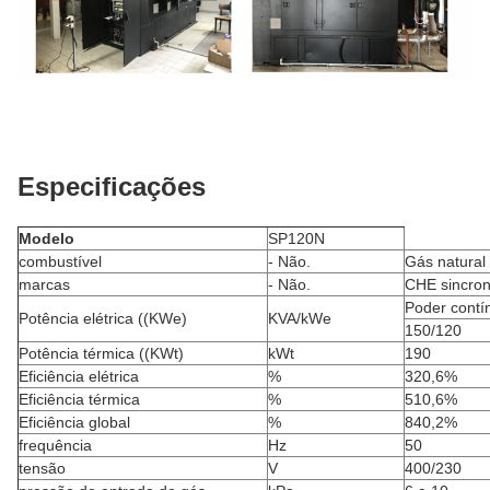
Especificações
Modelo
SP120N
combustível
- Não.
Gás natural
marcas
- Não.
CHE sincron
Poder contí
Potência elétrica ((KWe)
KVA/kWe
150/120
Potência térmica ((KWt)
kWt
190
Eficiência elétrica
%
320,6%
Eficiência térmica
%
510,6%
Eficiência global
%
840,2%
frequência
Hz
50
tensão
V
400/230