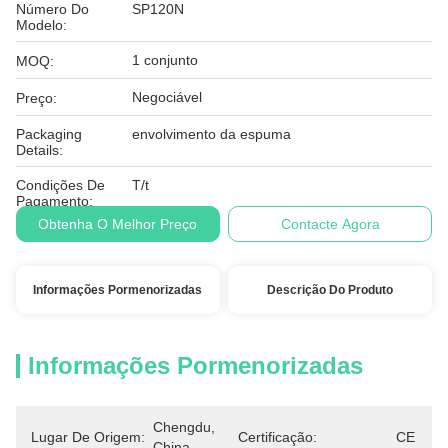
Número Do
SP120N
Modelo:
1 conjunto
MOQ:
Negociável
Preço:
Packaging
envolvimento da espuma
Details:
Condições De
T/t
Pagamento:
Obtenha O Melhor Preço
Contacte Agora
Informações Pormenorizadas
Descrição Do Produto
Informações Pormenorizadas
Chengdu, 
Lugar De Origem:
Certificação:
CE
China