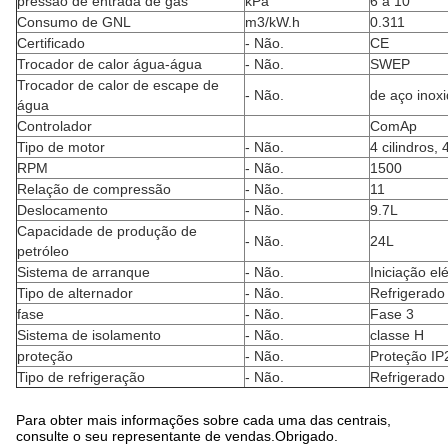
pressão de entrada de gás
kPa
6 a 10
Consumo de GNL
m3/kW.h
0.311
Certificado
- Não.
CE
Trocador de calor água-água
- Não.
SWEP
Trocador de calor de escape de
- Não.
de aço inoxi
água
Controlador
ComAp
Tipo de motor
- Não.
4 cilindros,
RPM
- Não.
1500
Relação de compressão
- Não.
11
Deslocamento
- Não.
9.7L
Capacidade de produção de
- Não.
24L
petróleo
Sistema de arranque
- Não.
Iniciação elé
Tipo de alternador
- Não.
Refrigerado 
fase
- Não.
Fase 3
Sistema de isolamento
- Não.
classe H
proteção
- Não.
Proteção IP
Tipo de refrigeração
- Não.
Refrigerado 
Para obter mais informações sobre cada uma das centrais,
consulte o seu representante de vendas.Obrigado.