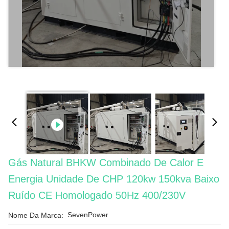
Gás Natural BHKW Combinado De Calor E
Energia Unidade De CHP 120kw 150kva Baixo
Ruído CE Homologado 50Hz 400/230V
SevenPower
Nome Da Marca: