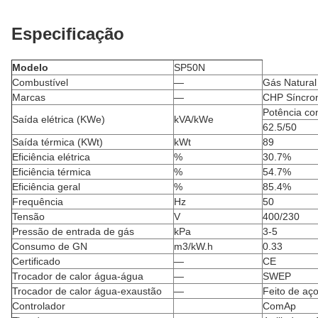
Especificação
Modelo
SP50N
Combustível
—
Gás Natural
Marcas
—
CHP Síncro
Potência co
Saída elétrica (KWe)
kVA/kWe
62.5/50
Saída térmica (KWt)
kWt
89
Eficiência elétrica
%
30.7%
Eficiência térmica
%
54.7%
Eficiência geral
%
85.4%
Frequência
Hz
50
Tensão
V
400/230
Pressão de entrada de gás
kPa
3-5
Consumo de GN
m3/kW.h
0.33
Certificado
—
CE
Trocador de calor água-água
—
SWEP
Trocador de calor água-exaustão
—
Feito de aço
Controlador
ComAp