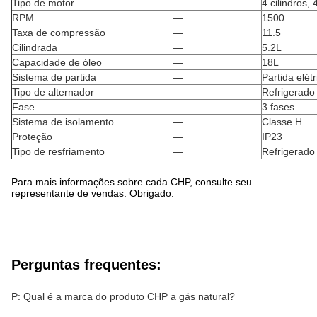
Tipo de motor
—
4 cilindros,
RPM
—
1500
Taxa de compressão
—
11.5
Cilindrada
—
5.2L
Capacidade de óleo
—
18L
Sistema de partida
—
Partida elétr
Tipo de alternador
—
Refrigerado 
Fase
—
3 fases
Sistema de isolamento
—
Classe H
Proteção
—
IP23
Tipo de resfriamento
—
Refrigerado 
Para mais informações sobre cada CHP, consulte seu
representante de vendas. Obrigado.
Perguntas frequentes:
P: Qual é a marca do produto CHP a gás natural?