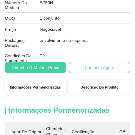
Número Do
SP50N
Modelo:
1 conjunto
MOQ:
Negociável
Preço:
Packaging
envolvimento da espuma
Details:
Condições De
T/t
Pagamento:
Obtenha O Melhor Preço
Contacte Agora
Informações Pormenorizadas
Descrição Do Produto
Informações Pormenorizadas
Chengdu, 
Lugar De Origem:
Certificação:
CE
China