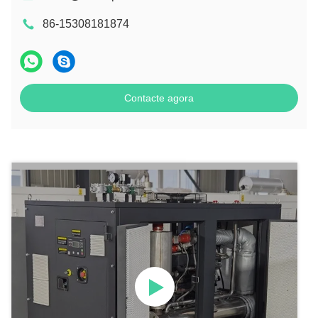
86-15308181874
Contacte agora