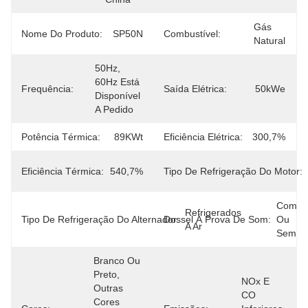
Gás 
Nome Do Produto:
SP50N
Combustível:
Natural
50Hz, 
60Hz Está 
Frequência:
Saída Elétrica:
50kWe
Disponível 
A Pedido
Potência Térmica:
89KWt
Eficiência Elétrica:
300,7%
Eficiência Térmica:
540,7%
Tipo De Refrigeração Do Motor:
Com 
Refrigerados 
Tipo De Refrigeração Do Alternador:
Dossel À Prova De Som:
Ou 
A Ar
Sem
Branco Ou 
Preto, 
NOx E 
Outras 
CO 
Cores 