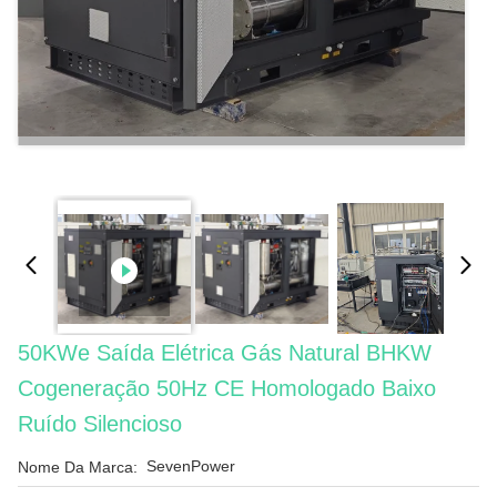
50KWe Saída Elétrica Gás Natural BHKW
Cogeneração 50Hz CE Homologado Baixo
Ruído Silencioso
SevenPower
Nome Da Marca: