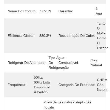
1 
Nome Do Produto:
SP20N
Garantia:
Ano
Tanto 
O 
Motor 
Eficiência Global:
880,8%
Recuperação De Calor:
Como 
O 
Escape
Tipo Água-
Gás 
Refrigerar Do Alternador:
De 
Combustível:
Natural
Refrigeração
50Hz, 
CHP A 
60Hz Está 
Frequência:
Categoria De Produtos:
Gás 
Disponível 
Natural
A Pedido
20kw de gás natural duplo gás 
líquido