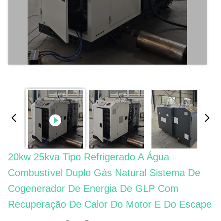
20kw 25kva Tipo Refrigerado A Água
Combustível Duplo Gás Natural Sistema De
Cogenerador De Energia De GLP Com
Recuperação De Calor Do Motor E Do Escape