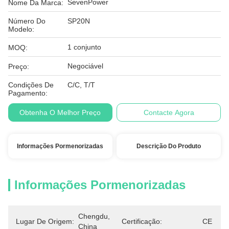
SevenPower
Nome Da Marca:
Número Do
SP20N
Modelo:
1 conjunto
MOQ:
Negociável
Preço:
Condições De
C/C, T/T
Pagamento:
Obtenha O Melhor Preço
Contacte Agora
Informações Pormenorizadas
Descrição Do Produto
Informações Pormenorizadas
Chengdu, 
Lugar De Origem:
Certificação:
CE
China