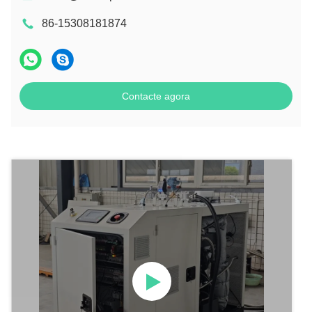
86-15308181874
Contacte agora