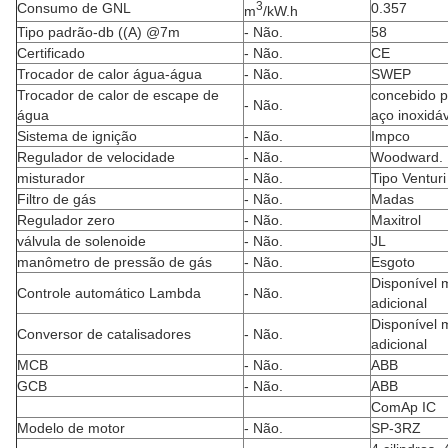
3
Consumo de GNL
0.357
m
/kW.h
Tipo padrão-db ((A) @7m
- Não.
58
Certificado
- Não.
CE
Trocador de calor água-água
- Não.
SWEP
Trocador de calor de escape de
concebido pe
- Não.
água
aço inoxidá
Sistema de ignição
- Não.
Impco
Regulador de velocidade
- Não.
Woodward.
misturador
- Não.
Tipo Venturi
Filtro de gás
- Não.
Madas
Regulador zero
- Não.
Maxitrol
válvula de solenoide
- Não.
JL
manômetro de pressão de gás
- Não.
Esgoto
Disponível 
Controle automático Lambda
- Não.
adicional
Disponível 
Conversor de catalisadores
- Não.
adicional
MCB
- Não.
ABB
GCB
- Não.
ABB
ComAp IC
Modelo de motor
- Não.
SP-3RZ