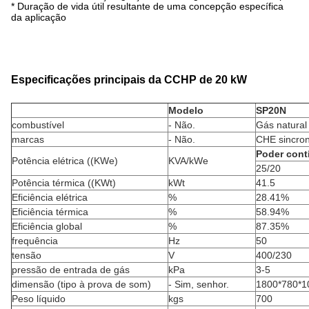
* Duração de vida útil resultante de uma concepção específica
da aplicação
Especificações principais da CCHP de 20 kW
Modelo
SP20N
combustível
- Não.
Gás natural
marcas
- Não.
CHE sincro
Poder cont
Potência elétrica ((KWe)
KVA/kWe
25/20
Potência térmica ((KWt)
kWt
41.5
Eficiência elétrica
%
28.41%
Eficiência térmica
%
58.94%
Eficiência global
%
87.35%
frequência
Hz
50
tensão
V
400/230
pressão de entrada de gás
kPa
3-5
dimensão (tipo à prova de som)
- Sim, senhor.
1800*780*1
Peso líquido
kgs
700