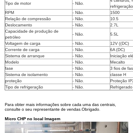
4 cilindros,
Tipo de motor
- Não.
refrigeraçã
RPM
- Não.
1500
Relação de compressão
- Não.
10.5
Deslocamento
- Não.
2.7L
Capacidade de produção de
- Não.
5.5L
petróleo
Voltagem de carga
- Não.
12V ((DC)
Corrente de carga
- Não.
6A (DC)
Sistema de arranque
- Não.
Iniciação elé
Modelo
- Não.
Mecalto
fase
- Não.
3 fios de fa
Sistema de isolamento
- Não.
classe H
proteção
- Não.
Proteção IP
Tipo de refrigeração
- Não.
Refrigerado
Para obter mais informações sobre cada uma das centrais,
consulte o seu representante de vendas.Obrigado.
Micro CHP no local Imagem