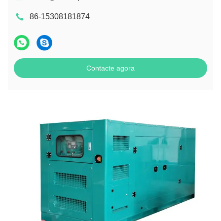
86-15308181874
Contacte agora