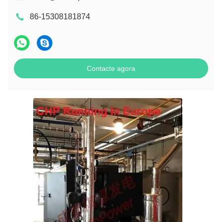
86-15308181874
Contacte agora