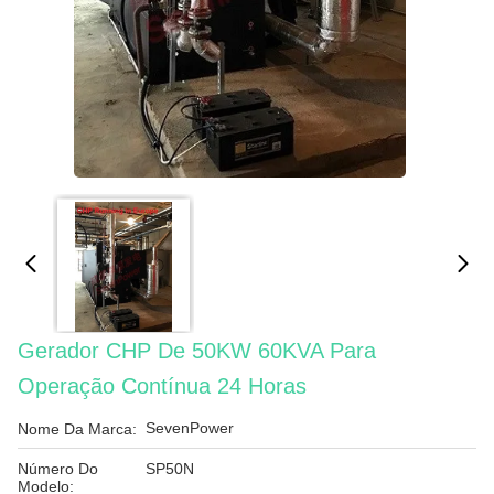
Gerador CHP De 50KW 60KVA Para
Operação Contínua 24 Horas
SevenPower
Nome Da Marca:
Número Do
SP50N
Modelo: