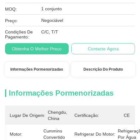
1 conjunto
MOQ:
Negociável
Preço:
Condições De
C/C, T/T
Pagamento:
Obtenha O Melhor Preço
Contacte Agora
Informações Pormenorizadas
Descrição Do Produto
Informações Pormenorizadas
Chengdu, 
Lugar De Origem:
Certificação:
CE
China
Cummins 
Refrigeraçã
Motor:
Refrigerar Do Motor:
Convertido
Por Água