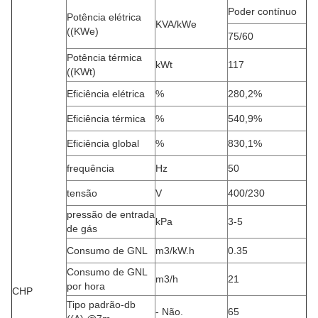
Poder contínuo
Potência elétrica
KVA/kWe
((KWe)
75/60
Potência térmica
kWt
117
((KWt)
Eficiência elétrica
%
280,2%
Eficiência térmica
%
540,9%
Eficiência global
%
830,1%
frequência
Hz
50
tensão
V
400/230
pressão de entrada
kPa
3-5
de gás
Consumo de GNL
m3/kW.h
0.35
Consumo de GNL
m3/h
21
por hora
CHP
Tipo padrão-db
- Não.
65