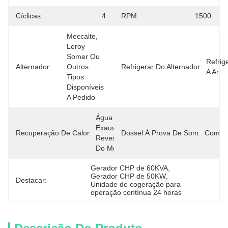
Cíclicas:
4
RPM:
1500
Meccalte, 
Leroy 
Somer Ou 
Refrig
Alternador:
Outros 
Refrigerar Do Alternador:
A Ar
Tipos 
Disponíveis 
A Pedido
Água E 
Exaustão Do 
Recuperação De Calor:
Dossel À Prova De Som:
Com
Revestimento 
Do Motor
Gerador CHP de 60KVA
, 
Gerador CHP de 50KW
, 
Destacar:
Unidade de cogeração para 
operação contínua 24 horas