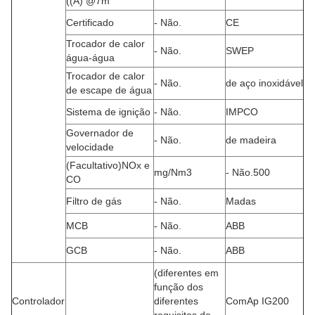
((A) @7m
Certificado
- Não.
CE
Trocador de calor
- Não.
SWEP
água-água
Trocador de calor
- Não.
de aço inoxidável
de escape de água
Sistema de ignição
- Não.
IMPCO
Governador de
- Não.
de madeira
velocidade
(Facultativo)
NOx e
mg/Nm3
- Não.
500
CO
Filtro de gás
- Não.
Madas
MCB
- Não.
ABB
GCB
- Não.
ABB
(diferentes em
função dos
Controlador
diferentes
ComAp IG200