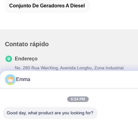
Conjunto De Geradores A Diesel
Contato rápido
Endereço
No. 280 Rua WanXing, Avenida Longhu, Zona Industrial
Leste, Xindu, Chengdu, Sichuan, China
Emma
Telefone
86-028-89163632
6:54 PM
E-mail
Good day, what product are you looking for?
sales@sevenpower.com.cn