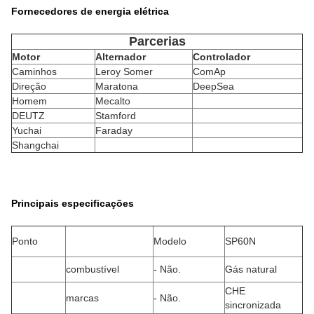
Fornecedores de energia elétrica
Parcerias
Motor
Alternador
Controlador
Caminhos
Leroy Somer
ComAp
Direção
Maratona
DeepSea
Homem
Mecalto
DEUTZ
Stamford
Yuchai
Faraday
Shangchai
Principais especificações
Ponto
Modelo
SP60N
combustível
- Não.
Gás natural
CHE
marcas
- Não.
sincronizada