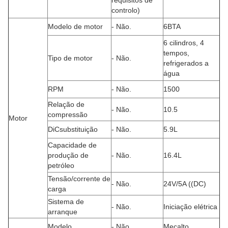
requisitos de
controlo)
Modelo de motor
- Não.
6BTA
6 cilindros, 4
tempos,
Tipo de motor
- Não.
refrigerados a
água
RPM
- Não.
1500
Relação de
- Não.
10.5
compressão
Motor
DiCsubstituição
- Não.
5.9L
Capacidade de
produção de
- Não.
16.4L
petróleo
Tensão/corrente de
- Não.
24V/5A ((DC)
carga
Sistema de
- Não.
Iniciação elétrica
arranque
Modelo
- Não.
Mecalto